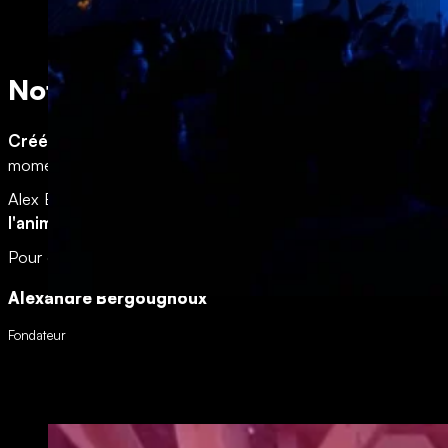
Notre société
Créé en 2009
et forte de son expérience au fil des années
moment venu.
Alex Events propose également une
large gamme d’anima
l'animation, la production et l’événementiel
.
Pour de plus renseignement, n'hésitez pas à prendre contact,
Alexandre Bergougnoux
Fondateur